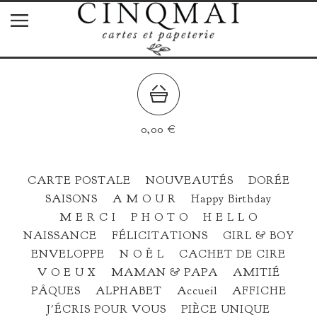
0,00
€
CARTE POSTALE
NOUVEAUTÉS
DORÉE
SAISONS
A M O U R
Happy Birthday
M E R C I
P H O T O
H E L L O
NAISSANCE
FÉLICITATIONS
GIRL & BOY
ENVELOPPE
N O Ë L
CACHET DE CIRE
V O E U X
MAMAN & PAPA
AMITIÉ
PÂQUES
ALPHABET
Accueil
AFFICHE
J'ÉCRIS POUR VOUS
PIÈCE UNIQUE