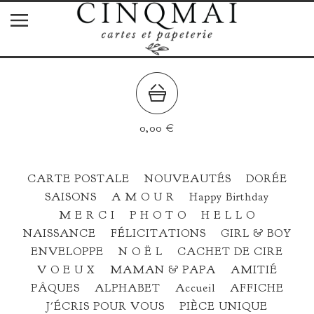
0,00
€
CARTE POSTALE
NOUVEAUTÉS
DORÉE
SAISONS
A M O U R
Happy Birthday
M E R C I
P H O T O
H E L L O
NAISSANCE
FÉLICITATIONS
GIRL & BOY
ENVELOPPE
N O Ë L
CACHET DE CIRE
V O E U X
MAMAN & PAPA
AMITIÉ
PÂQUES
ALPHABET
Accueil
AFFICHE
J'ÉCRIS POUR VOUS
PIÈCE UNIQUE