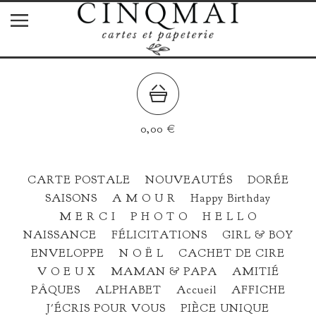
0,00
€
CARTE POSTALE
NOUVEAUTÉS
DORÉE
SAISONS
A M O U R
Happy Birthday
M E R C I
P H O T O
H E L L O
NAISSANCE
FÉLICITATIONS
GIRL & BOY
ENVELOPPE
N O Ë L
CACHET DE CIRE
V O E U X
MAMAN & PAPA
AMITIÉ
PÂQUES
ALPHABET
Accueil
AFFICHE
J'ÉCRIS POUR VOUS
PIÈCE UNIQUE