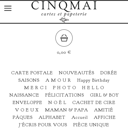
0,00
€
CARTE POSTALE
NOUVEAUTÉS
DORÉE
SAISONS
A M O U R
Happy Birthday
M E R C I
P H O T O
H E L L O
NAISSANCE
FÉLICITATIONS
GIRL & BOY
ENVELOPPE
N O Ë L
CACHET DE CIRE
V O E U X
MAMAN & PAPA
AMITIÉ
PÂQUES
ALPHABET
Accueil
AFFICHE
J'ÉCRIS POUR VOUS
PIÈCE UNIQUE