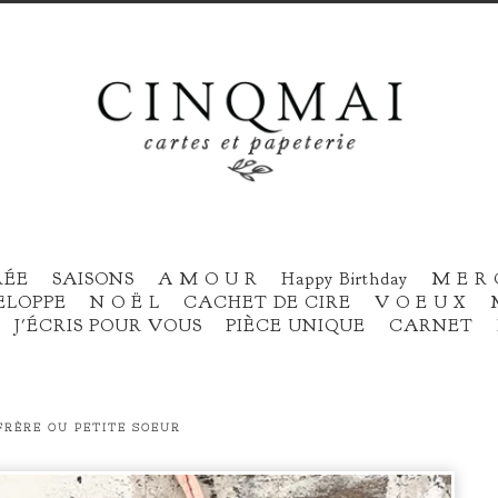
RÉE
SAISONS
A M O U R
Happy Birthday
M E R 
ELOPPE
N O Ë L
CACHET DE CIRE
V O E U X
J'ÉCRIS POUR VOUS
PIÈCE UNIQUE
CARNET
FRÈRE OU PETITE SOEUR