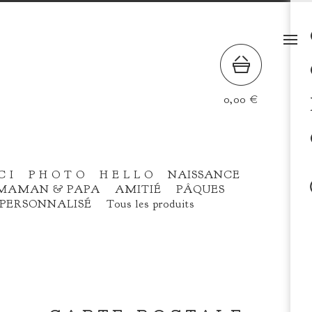
0,00
€
C I
P H O T O
H E L L O
NAISSANCE
MAMAN & PAPA
AMITIÉ
PÂQUES
PERSONNALISÉ
Tous les produits