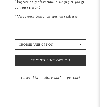
° Impression professionnelle sur papier 300 gr
de haute rigidité.
° Verso pour écrire, un mot, une adresse.
CHOISIR UNE OPTION
PETIT FRÈRE
CHOISIR UNE OPTION
PETITE SOEUR
tweet this!
share this!
pin this!