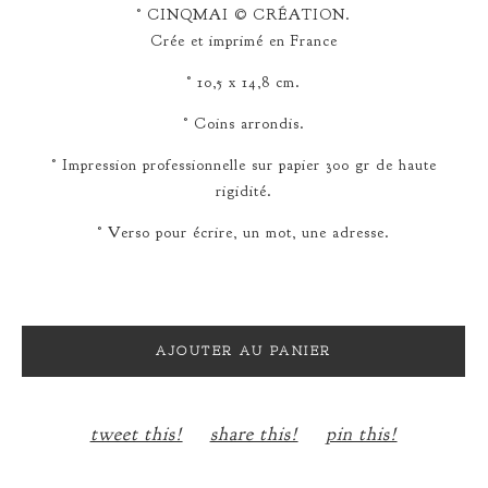
° CINQMAI © CRÉATION.
Crée et imprimé en France
° 10,5 x 14,8 cm.
° Coins arrondis.
° Impression professionnelle sur papier 300 gr de haute
rigidité.
° Verso pour écrire, un mot, une adresse.
AJOUTER AU PANIER
tweet this!
share this!
pin this!