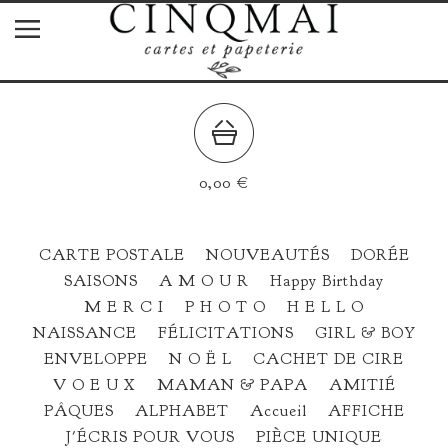
0,00
€
CARTE POSTALE
NOUVEAUTÉS
DORÉE
SAISONS
A M O U R
Happy Birthday
M E R C I
P H O T O
H E L L O
NAISSANCE
FÉLICITATIONS
GIRL & BOY
ENVELOPPE
N O Ë L
CACHET DE CIRE
V O E U X
MAMAN & PAPA
AMITIÉ
PÂQUES
ALPHABET
Accueil
AFFICHE
J'ÉCRIS POUR VOUS
PIÈCE UNIQUE