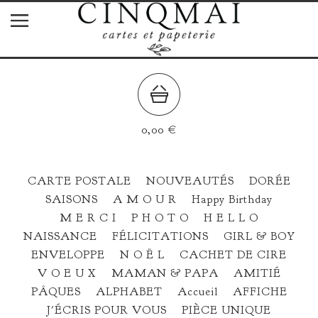
0,00
€
CARTE POSTALE
NOUVEAUTÉS
DORÉE
SAISONS
A M O U R
Happy Birthday
M E R C I
P H O T O
H E L L O
NAISSANCE
FÉLICITATIONS
GIRL & BOY
ENVELOPPE
N O Ë L
CACHET DE CIRE
V O E U X
MAMAN & PAPA
AMITIÉ
PÂQUES
ALPHABET
Accueil
AFFICHE
J'ÉCRIS POUR VOUS
PIÈCE UNIQUE