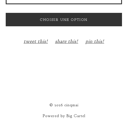
CARTE POSTALE
CHOISIR UNE OPTION
tweet this!
share this!
pin this!
© 2026 cinqmai
Powered by Big Cartel