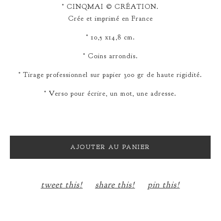
° CINQMAI © CRÉATION.
Crée et imprimé en France
° 10,5 x14,8 cm.
° Coins arrondis.
° Tirage professionnel sur papier 300 gr de haute rigidité.
° Verso pour écrire, un mot, une adresse.
AJOUTER AU PANIER
tweet this!
share this!
pin this!