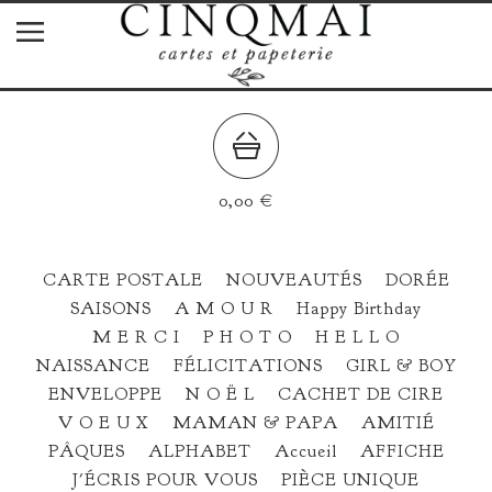
0,00
€
CARTE POSTALE
NOUVEAUTÉS
DORÉE
SAISONS
A M O U R
Happy Birthday
M E R C I
P H O T O
H E L L O
NAISSANCE
FÉLICITATIONS
GIRL & BOY
ENVELOPPE
N O Ë L
CACHET DE CIRE
V O E U X
MAMAN & PAPA
AMITIÉ
PÂQUES
ALPHABET
Accueil
AFFICHE
J'ÉCRIS POUR VOUS
PIÈCE UNIQUE