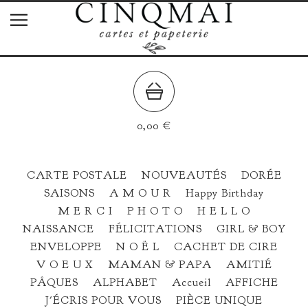
0,00
€
CARTE POSTALE
NOUVEAUTÉS
DORÉE
SAISONS
A M O U R
Happy Birthday
M E R C I
P H O T O
H E L L O
NAISSANCE
FÉLICITATIONS
GIRL & BOY
ENVELOPPE
N O Ë L
CACHET DE CIRE
V O E U X
MAMAN & PAPA
AMITIÉ
PÂQUES
ALPHABET
Accueil
AFFICHE
J'ÉCRIS POUR VOUS
PIÈCE UNIQUE