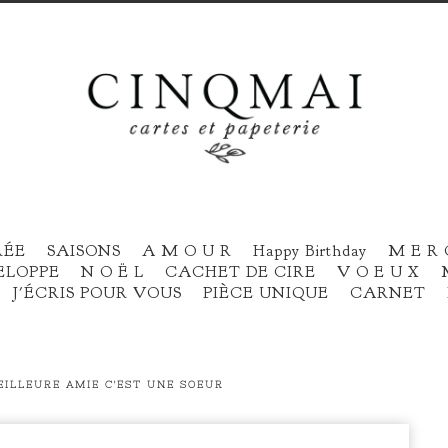
RÉE
SAISONS
A M O U R
Happy Birthday
M E R 
ELOPPE
N O Ë L
CACHET DE CIRE
V O E U X
J'ÉCRIS POUR VOUS
PIÈCE UNIQUE
CARNET
ILLEURE AMIE C'EST UNE SOEUR