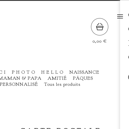
0,00
€
C I
P H O T O
H E L L O
NAISSANCE
MAMAN & PAPA
AMITIÉ
PÂQUES
PERSONNALISÉ
Tous les produits