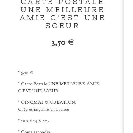
CARTE POSTALE
UNE MEILLEURE
AMIE C'EST UNE
SOEUR
3,50
€
° 3.50 €
° Carte Postale UNE MEILLEURE AMIE
C'EST UNE SOEUR
° CINQMAI © CRÉATION.
Crée et imprimé en France
° 10,5 x 14,8 cm.
° Coins arrondis.