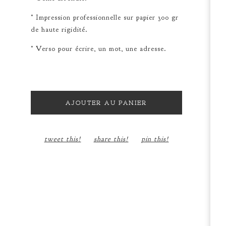
° Impression professionnelle sur papier 300 gr
de haute rigidité.
° Verso pour écrire, un mot, une adresse.
AJOUTER AU PANIER
tweet this!
share this!
pin this!