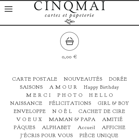
0,00
€
CARTE POSTALE
NOUVEAUTÉS
DORÉE
SAISONS
A M O U R
Happy Birthday
M E R C I
P H O T O
H E L L O
NAISSANCE
FÉLICITATIONS
GIRL & BOY
ENVELOPPE
N O Ë L
CACHET DE CIRE
V O E U X
MAMAN & PAPA
AMITIÉ
PÂQUES
ALPHABET
Accueil
AFFICHE
J'ÉCRIS POUR VOUS
PIÈCE UNIQUE