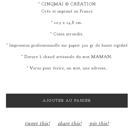
° CINQMAI © CRÉATION
Crée et imprimé en France
° 10,5 x 14,8 cm.
° Coins arrondis.
° Impression professionnelle sur papier 300 gr de haute rigidité
° Dorure à chaud artisanale du mot MAMAN.
° Verso pour écrire, un mot, une adresse.
AJOUTER AU PANIER
tweet this!
share this!
pin this!