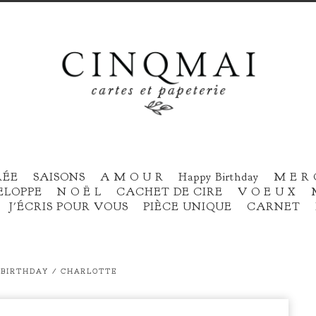
RÉE
SAISONS
A M O U R
Happy Birthday
M E R 
ELOPPE
N O Ë L
CACHET DE CIRE
V O E U X
J'ÉCRIS POUR VOUS
PIÈCE UNIQUE
CARNET
 BIRTHDAY / CHARLOTTE