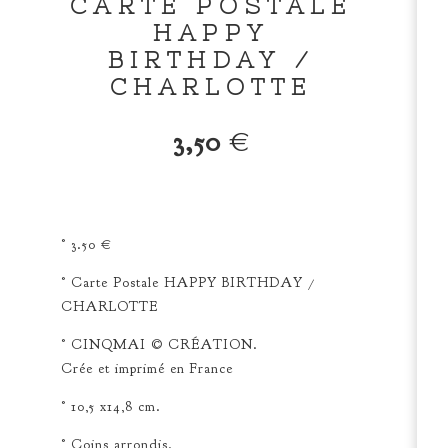
CARTE POSTALE
HAPPY
BIRTHDAY /
CHARLOTTE
3,50
€
° 3.50 €
° Carte Postale HAPPY BIRTHDAY /
CHARLOTTE
° CINQMAI © CRÉATION.
Crée et imprimé en France
° 10,5 x14,8 cm.
° Coins arrondis.