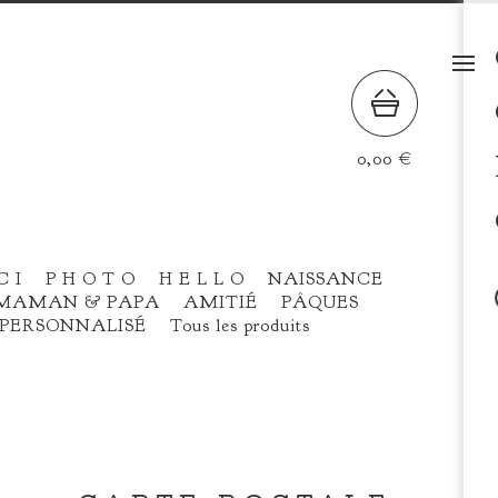
0,00
€
C I
P H O T O
H E L L O
NAISSANCE
MAMAN & PAPA
AMITIÉ
PÂQUES
PERSONNALISÉ
Tous les produits