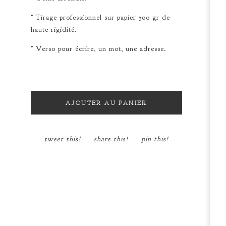
° Tirage professionnel sur papier 300 gr de
haute rigidité.
° Verso pour écrire, un mot, une adresse.
AJOUTER AU PANIER
tweet this!
share this!
pin this!