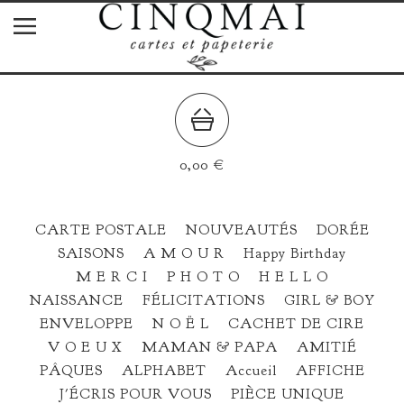
0,00
€
CARTE POSTALE
NOUVEAUTÉS
DORÉE
SAISONS
A M O U R
Happy Birthday
M E R C I
P H O T O
H E L L O
NAISSANCE
FÉLICITATIONS
GIRL & BOY
ENVELOPPE
N O Ë L
CACHET DE CIRE
V O E U X
MAMAN & PAPA
AMITIÉ
PÂQUES
ALPHABET
Accueil
AFFICHE
J'ÉCRIS POUR VOUS
PIÈCE UNIQUE