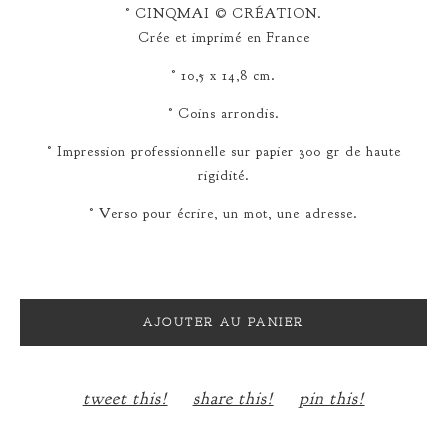
° CINQMAI © CRÉATION.
Crée et imprimé en France
° 10,5 x 14,8 cm.
° Coins arrondis.
° Impression professionnelle sur papier 300 gr de haute
rigidité.
° Verso pour écrire, un mot, une adresse.
AJOUTER AU PANIER
tweet this!
share this!
pin this!