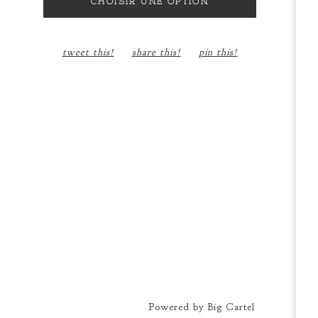
CHOISIR UNE OPTION
tweet this!
share this!
pin this!
Powered by Big Cartel