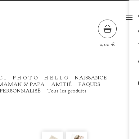
0,00
€
C I
P H O T O
H E L L O
NAISSANCE
MAMAN & PAPA
AMITIÉ
PÂQUES
PERSONNALISÉ
Tous les produits