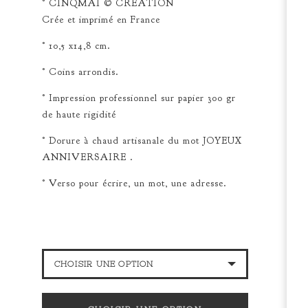
° CINQMAI © CRÉATION
Crée et imprimé en France
° 10,5 x14,8 cm.
° Coins arrondis.
° Impression professionnel sur papier 300 gr
de haute rigidité
° Dorure à chaud artisanale du mot JOYEUX
ANNIVERSAIRE .
° Verso pour écrire, un mot, une adresse.
CHOISIR UNE OPTION
CARTE POSTALE