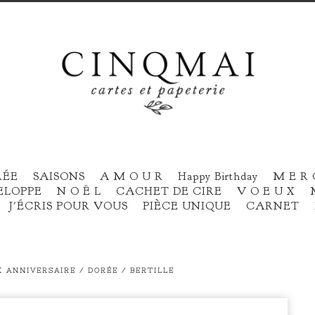
RÉE
SAISONS
A M O U R
Happy Birthday
M E R 
ELOPPE
N O Ë L
CACHET DE CIRE
V O E U X
J'ÉCRIS POUR VOUS
PIÈCE UNIQUE
CARNET
 ANNIVERSAIRE / DORÉE / BERTILLE
prev
next