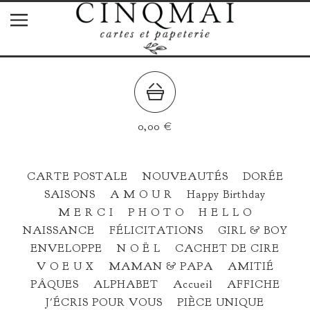
0,00
€
CARTE POSTALE
NOUVEAUTÉS
DORÉE
SAISONS
A M O U R
Happy Birthday
M E R C I
P H O T O
H E L L O
NAISSANCE
FÉLICITATIONS
GIRL & BOY
ENVELOPPE
N O Ë L
CACHET DE CIRE
V O E U X
MAMAN & PAPA
AMITIÉ
PÂQUES
ALPHABET
Accueil
AFFICHE
J'ÉCRIS POUR VOUS
PIÈCE UNIQUE