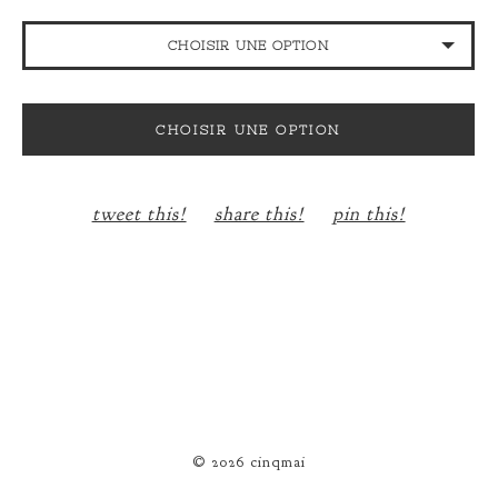
CHOISIR UNE OPTION
VERT AMANDE
CHOISIR UNE OPTION
VINTAGE PAPER
NUDE
tweet this!
share this!
pin this!
© 2026 cinqmai