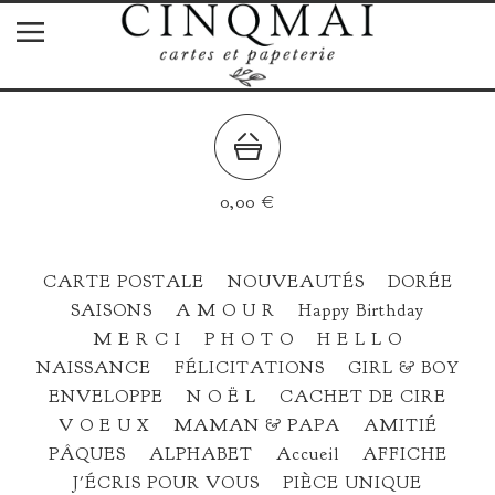
0,00
€
CARTE POSTALE
NOUVEAUTÉS
DORÉE
SAISONS
A M O U R
Happy Birthday
M E R C I
P H O T O
H E L L O
NAISSANCE
FÉLICITATIONS
GIRL & BOY
ENVELOPPE
N O Ë L
CACHET DE CIRE
V O E U X
MAMAN & PAPA
AMITIÉ
PÂQUES
ALPHABET
Accueil
AFFICHE
J'ÉCRIS POUR VOUS
PIÈCE UNIQUE