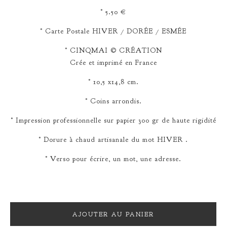
° 5.50 €
° Carte Postale HIVER / DORÉE / ESMÉE
° CINQMAI © CRÉATION
Crée et imprimé en France
° 10,5 x14,8 cm.
° Coins arrondis.
° Impression professionnelle sur papier 300 gr de haute rigidité
° Dorure à chaud artisanale du mot HIVER .
° Verso pour écrire, un mot, une adresse.
AJOUTER AU PANIER