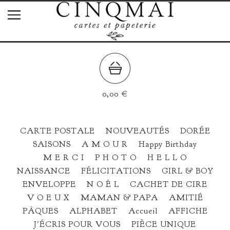
0,00
€
CARTE POSTALE
NOUVEAUTÉS
DORÉE
SAISONS
A M O U R
Happy Birthday
M E R C I
P H O T O
H E L L O
NAISSANCE
FÉLICITATIONS
GIRL & BOY
ENVELOPPE
N O Ë L
CACHET DE CIRE
V O E U X
MAMAN & PAPA
AMITIÉ
PÂQUES
ALPHABET
Accueil
AFFICHE
J'ÉCRIS POUR VOUS
PIÈCE UNIQUE