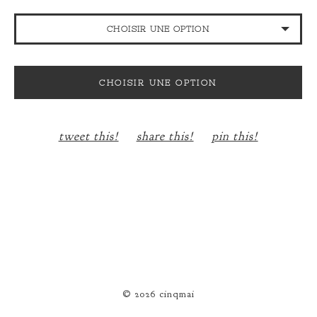
CHOISIR UNE OPTION
VERT AMANDE
CHOISIR UNE OPTION
VINTAGE PAPER
ROSE NUDE
tweet this!
share this!
pin this!
© 2026 cinqmai