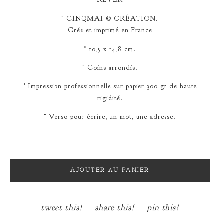
° CINQMAI © CRÉATION.
Crée et imprimé en France
° 10,5 x 14,8 cm.
° Coins arrondis.
° Impression professionnelle sur papier 300 gr de haute
rigidité.
° Verso pour écrire, un mot, une adresse.
AJOUTER AU PANIER
tweet this!
share this!
pin this!