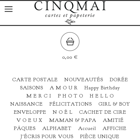
0,00
€
CARTE POSTALE
NOUVEAUTÉS
DORÉE
SAISONS
A M O U R
Happy Birthday
M E R C I
P H O T O
H E L L O
NAISSANCE
FÉLICITATIONS
GIRL & BOY
ENVELOPPE
N O Ë L
CACHET DE CIRE
V O E U X
MAMAN & PAPA
AMITIÉ
PÂQUES
ALPHABET
Accueil
AFFICHE
J'ÉCRIS POUR VOUS
PIÈCE UNIQUE