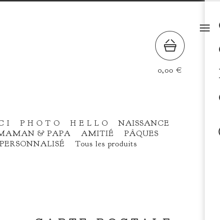
0,00
€
C I
P H O T O
H E L L O
NAISSANCE
MAMAN & PAPA
AMITIÉ
PÂQUES
PERSONNALISÉ
Tous les produits