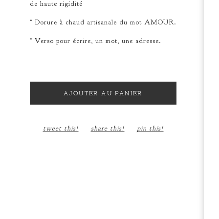
de haute rigidité
° Dorure à chaud artisanale du mot AMOUR.
° Verso pour écrire, un mot, une adresse.
AJOUTER AU PANIER
tweet this!
share this!
pin this!