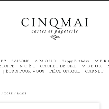
RÉE
SAISONS
A M O U R
Happy Birthday
M E R 
ELOPPE
N O Ë L
CACHET DE CIRE
V O E U X
J'ÉCRIS POUR VOUS
PIÈCE UNIQUE
CARNET
/ DORÉ / ROSIE