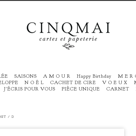
RÉE
SAISONS
A M O U R
Happy Birthday
M E R 
ELOPPE
N O Ë L
CACHET DE CIRE
V O E U X
J'ÉCRIS POUR VOUS
PIÈCE UNIQUE
CARNET
ET / D