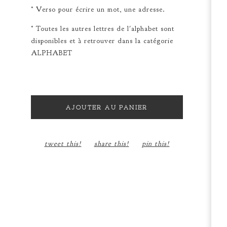
° Verso pour écrire un mot, une adresse.
° Toutes les autres lettres de l'alphabet sont
disponibles et à retrouver dans la catégorie
ALPHABET
AJOUTER AU PANIER
tweet this!
share this!
pin this!