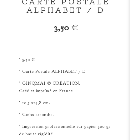
CARTE POSTALE
ALPHABET / D
3,50
€
° 3.50 €
° Carte Postale ALPHABET / D
° CINQMAI © CRÉATION.
Créé et imprimé en France
° 10,5 x14,8 cm.
° Coins arrondis.
° Impression professionnelle sur papier 300 gr
de haute rigidité.