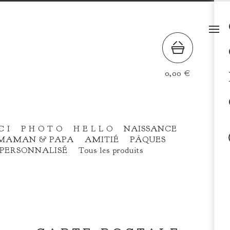
0,00
€
C I
P H O T O
H E L L O
NAISSANCE
MAMAN & PAPA
AMITIÉ
PÂQUES
PERSONNALISÉ
Tous les produits