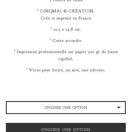
° CINQMAI © CRÉATION.
Crée et imprimé en France
° 10,5 x 14,8 cm.
° Coins arrondis.
° Impression professionnelle sur papier 300 gr de haute
rigidité.
° Verso pour écrire, un mot, une adresse.
CHOISIR UNE OPTION
BLEU MYSTÉRIEUX
CHOISIR UNE OPTION
ROSE D'AUTOMNE