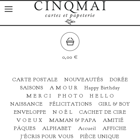
0,00
€
CARTE POSTALE
NOUVEAUTÉS
DORÉE
SAISONS
A M O U R
Happy Birthday
M E R C I
P H O T O
H E L L O
NAISSANCE
FÉLICITATIONS
GIRL & BOY
ENVELOPPE
N O Ë L
CACHET DE CIRE
V O E U X
MAMAN & PAPA
AMITIÉ
PÂQUES
ALPHABET
Accueil
AFFICHE
J'ÉCRIS POUR VOUS
PIÈCE UNIQUE