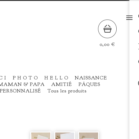
0,00
€
C I
P H O T O
H E L L O
NAISSANCE
MAMAN & PAPA
AMITIÉ
PÂQUES
PERSONNALISÉ
Tous les produits