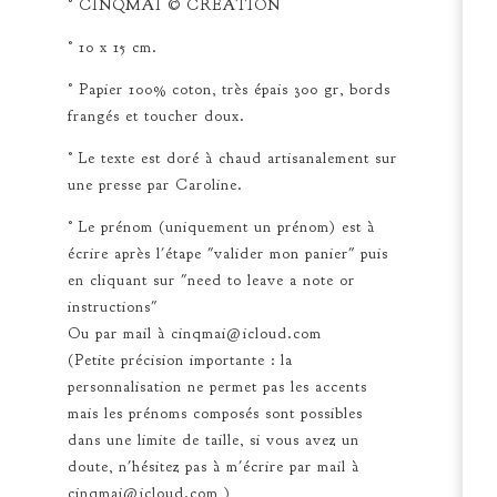
° CINQMAI © CRÉATION
° 10 x 15 cm.
° Papier 100% coton, très épais 300 gr, bords
frangés et toucher doux.
° Le texte est doré à chaud artisanalement sur
une presse par Caroline.
° Le prénom (uniquement un prénom) est à
écrire après l'étape "valider mon panier" puis
en cliquant sur "need to leave a note or
instructions"
Ou par mail à
cinqmai@icloud.com
(Petite précision importante : la
personnalisation ne permet pas les accents
mais les prénoms composés sont possibles
dans une limite de taille, si vous avez un
doute, n'hésitez pas à m'écrire par mail à
cinqmai@icloud.com
)