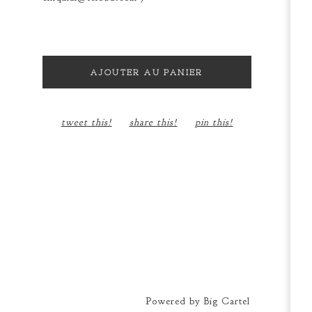
AJOUTER AU PANIER
tweet this!
share this!
pin this!
Powered by Big Cartel