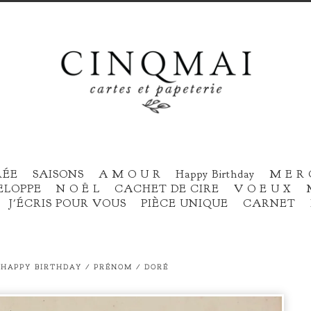
RÉE
SAISONS
A M O U R
Happy Birthday
M E R 
ELOPPE
N O Ë L
CACHET DE CIRE
V O E U X
J'ÉCRIS POUR VOUS
PIÈCE UNIQUE
CARNET
 HAPPY BIRTHDAY / PRÉNOM / DORÉ
prev
next