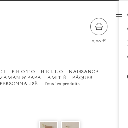
0,00
€
C I
P H O T O
H E L L O
NAISSANCE
MAMAN & PAPA
AMITIÉ
PÂQUES
PERSONNALISÉ
Tous les produits