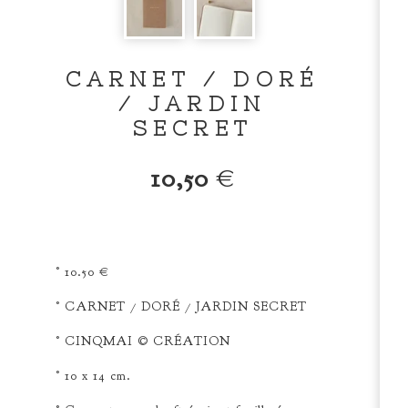
CARNET / DORÉ
/ JARDIN
SECRET
10,50
€
° 10.50 €
° CARNET / DORÉ / JARDIN SECRET
° CINQMAI © CRÉATION
° 10 x 14 cm.