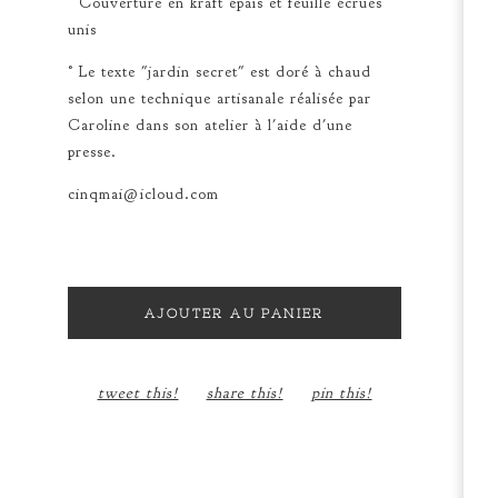
° Couverture en kraft épais et feuille écrues
unis
° Le texte "jardin secret" est doré à chaud
selon une technique artisanale réalisée par
Caroline dans son atelier à l'aide d'une
presse.
cinqmai@icloud.com
AJOUTER AU PANIER
tweet this!
share this!
pin this!