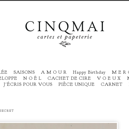
RÉE
SAISONS
A M O U R
Happy Birthday
M E R 
ELOPPE
N O Ë L
CACHET DE CIRE
V O E U X
J'ÉCRIS POUR VOUS
PIÈCE UNIQUE
CARNET
 SECRET
prev
next